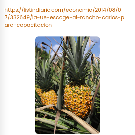
https://listindiario.com/economia/2014/08/0
7/332649/la-ue-escoge-al-rancho-carlos-p
ara-capacitacion